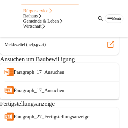
Auf dieser Seite
Bürgerservice
Formulare
Rathaus
Menü
Gemeinde & Leben
Wirtschaft
Meldezettel
Meldezettel (help.gv.at)
Ansuchen um Baubewilligung
Paragraph_17_Ansuchen
Paragraph_17_Ansuchen
Fertigstellungsanzeige
Paragraph_27_Fertigstellungsanzeige