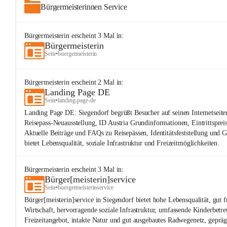
Bürgermeisterinnen Service
Bürgermeisterin
erscheint
3
Mal in:
Bürgermeisterin
Seite
•
buergermeisterin
Bürgermeisterin
erscheint
2
Mal in:
Landing Page DE
Seite
•
landing-page-de
Landing Page DE: Siegendorf begrüßt Besucher auf seinen Internetseite
Reisepass-Neuausstellung, ID Austria Grundinformationen, Eintrittspre
Aktuelle Beiträge und FAQs zu Reisepässen, Identitätsfeststellung und 
bietet Lebensqualität, soziale Infrastruktur und Freizeitmöglichkeiten.
Bürgermeisterin
erscheint
3
Mal in:
Bürger[meisterin]service
Seite
•
buergermeisterinservice
Bürger[meisterin]service in Siegendorf bietet hohe Lebensqualität, gut 
Wirtschaft, hervorragende soziale Infrastruktur, umfassende Kinderbetreu
Freizeitangebot, intakte Natur und gut ausgebautes Radwegenetz, geprä