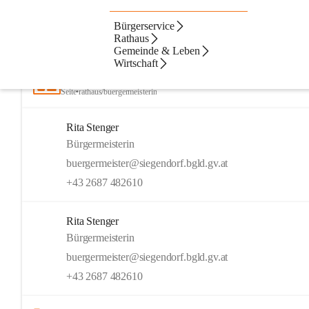
Bürgerservice
Artikel
Dateien
Kontakte
N
Beste Resultate
Rathaus
Gemeinde & Leben
Suchergebnisse
Suchergebnisse:
Wirtschaft
12
Bürgermeisterin
Seite
•
rathaus/buergermeisterin
Rita Stenger
Bürgermeisterin
buergermeister@siegendorf.bgld.gv.at
+43 2687 482610
Rita Stenger
Bürgermeisterin
buergermeister@siegendorf.bgld.gv.at
+43 2687 482610