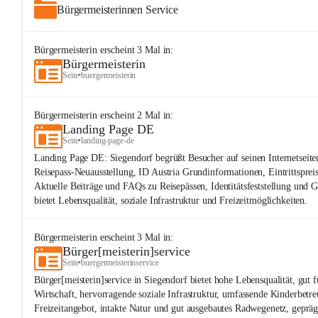
Bürgermeisterinnen Service
Bürgermeisterin
erscheint
3
Mal in:
Bürgermeisterin
Seite
•
buergermeisterin
Bürgermeisterin
erscheint
2
Mal in:
Landing Page DE
Seite
•
landing-page-de
Landing Page DE: Siegendorf begrüßt Besucher auf seinen Internetseite
Reisepass-Neuausstellung, ID Austria Grundinformationen, Eintrittspre
Aktuelle Beiträge und FAQs zu Reisepässen, Identitätsfeststellung und 
bietet Lebensqualität, soziale Infrastruktur und Freizeitmöglichkeiten.
Bürgermeisterin
erscheint
3
Mal in:
Bürger[meisterin]service
Seite
•
buergermeisterinservice
Bürger[meisterin]service in Siegendorf bietet hohe Lebensqualität, gut 
Wirtschaft, hervorragende soziale Infrastruktur, umfassende Kinderbetreu
Freizeitangebot, intakte Natur und gut ausgebautes Radwegenetz, geprä