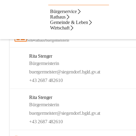
Bürgerservice
Artikel
Dateien
Kontakte
N
Beste Resultate
Rathaus
Gemeinde & Leben
Suchergebnisse
Suchergebnisse:
Wirtschaft
12
Bürgermeisterin
Seite
•
rathaus/buergermeisterin
Rita Stenger
Bürgermeisterin
buergermeister@siegendorf.bgld.gv.at
+43 2687 482610
Rita Stenger
Bürgermeisterin
buergermeister@siegendorf.bgld.gv.at
+43 2687 482610