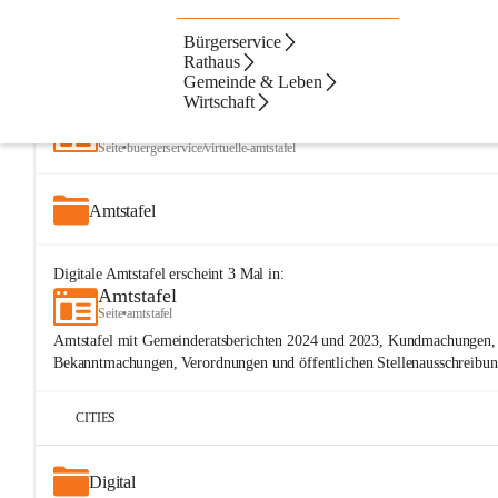
Bürgerservice
Artikel
Dateien
Navigation
Beste Resultate
Rathaus
Gemeinde & Leben
Suchergebnisse
Suchergebnisse:
Wirtschaft
25
Virtuelle Amtstafel
Seite
•
buergerservice/virtuelle-amtstafel
Amtstafel
Digitale Amtstafel
erscheint
3
Mal in:
Amtstafel
Seite
•
amtstafel
Amtstafel mit Gemeinderatsberichten 2024 und 2023, Kundmachungen, 
Bekanntmachungen, Verordnungen und öffentlichen Stellenausschreibun
CITIES
Digital