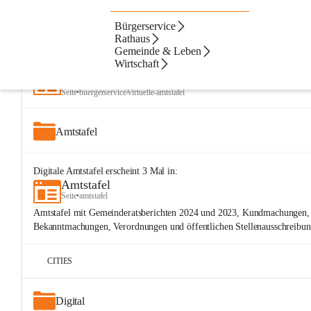
Bürgerservice
Artikel
Dateien
Navigation
Beste Resultate
Rathaus
Gemeinde & Leben
Suchergebnisse
Suchergebnisse:
Wirtschaft
25
Virtuelle Amtstafel
Seite
•
buergerservice/virtuelle-amtstafel
Amtstafel
Digitale Amtstafel
erscheint
3
Mal in:
Amtstafel
Seite
•
amtstafel
Amtstafel mit Gemeinderatsberichten 2024 und 2023, Kundmachungen, 
Bekanntmachungen, Verordnungen und öffentlichen Stellenausschreibun
CITIES
Digital