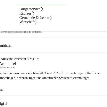
Bürgerservice
Artikel
Dateien
Navigation
Text
ltate
Rathaus
Gemeinde & Leben
ebnisse
ebnisse:
Wirtschaft
Virtuelle Amtstafel
Seite
•
buergerservice/virtuelle-amtstafel
mtstafel
e Amtstafel
erscheint
3
Mal in:
Amtstafel
Seite
•
amtstafel
el mit Gemeinderatsberichten 2024 und 2023, Kundmachungen, öffentlichen
machungen, Verordnungen und öffentlichen Stellenausschreibungen.
IES
gital