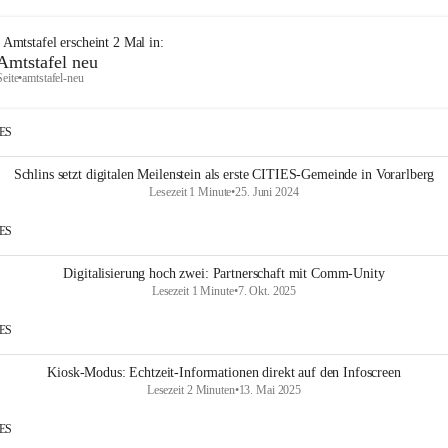
e Amtstafel
erscheint
2
Mal in:
Amtstafel neu
Seite
•
amtstafel-neu
IES
Schlins setzt digitalen Meilenstein als erste CITIES-Gemeinde in Vorarlberg
Lesezeit 1 Minute
•
25. Juni 2024
IES
Digitalisierung hoch zwei: Partnerschaft mit Comm-Unity
Lesezeit 1 Minute
•
7. Okt. 2025
IES
Kiosk-Modus: Echtzeit-Informationen direkt auf den Infoscreen
Lesezeit 2 Minuten
•
13. Mai 2025
IES