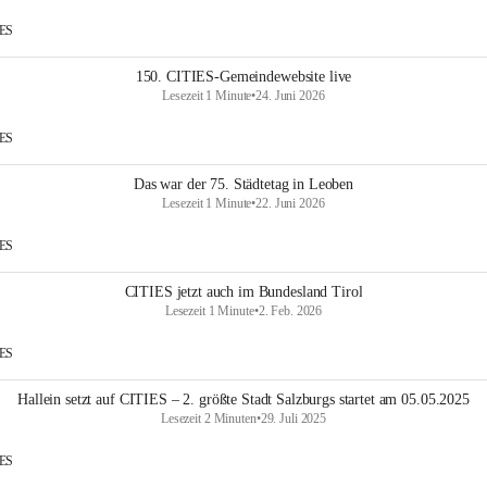
IES
150. CITIES-Gemeindewebsite live
Lesezeit 1 Minute
•
24. Juni 2026
IES
Das war der 75. Städtetag in Leoben
Lesezeit 1 Minute
•
22. Juni 2026
IES
CITIES jetzt auch im Bundesland Tirol
Lesezeit 1 Minute
•
2. Feb. 2026
IES
Hallein setzt auf CITIES – 2. größte Stadt Salzburgs startet am 05.05.2025
Lesezeit 2 Minuten
•
29. Juli 2025
IES