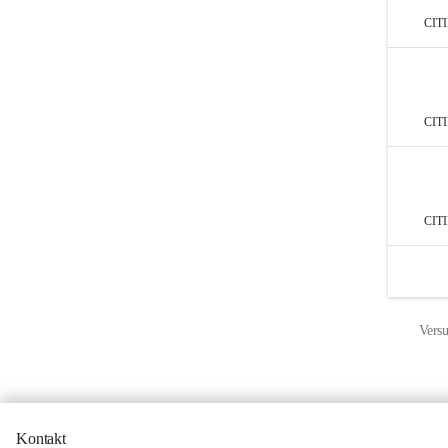
CIT
CIT
CIT
Versu
Kontakt