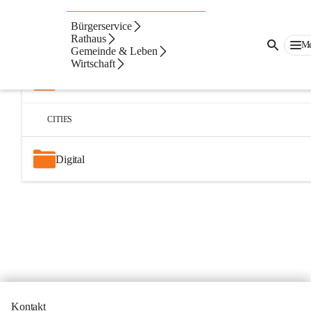
Bürgerservice
Artikel
Dateien
Navigation
Beste Resultate
Rathaus
M
Gemeinde & Leben
Suchergebnisse
Suchergebnisse:
Wirtschaft
2
Amtstafel
CITIES
Digital
Kontakt