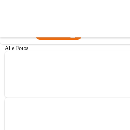
Freiwillige Feuerwehr Siegendorf
@freiwillige-feuerwehr-siegendorf
Feuerwehr, Verein
In CITIES öffnen
Alle Fotos