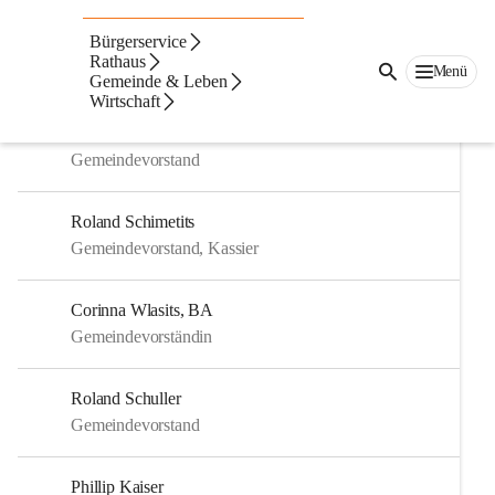
Auf dieser Seite
Bürgerservice
Gemeinderat
Rathaus
Menü
Gemeinde & Leben
Wirtschaft
Gerhard Leidl
Gemeindevorstand
Roland Schimetits
Gemeindevorstand, Kassier
Corinna Wlasits, BA
Gemeindevorständin
Roland Schuller
Gemeindevorstand
Phillip Kaiser